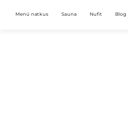
Menú natkus
Sauna
Nufit
Blog
Tema 2
Rendim
Hidrat
Secreta