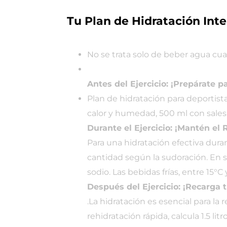
Tu Plan de Hidratación Int
No se trata solo de beber agua cua
Antes del Ejercicio: ¡Prepárate pa
Plan de hidratación para deportist
calor y humedad, 500 ml con sales 
Durante el Ejercicio: ¡Mantén el 
Para una hidratación efectiva dura
cantidad según la sudoración. En 
sodio. Las bebidas frías, entre 15°C
Después del Ejercicio: ¡Recarga t
.La hidratación es esencial para la
rehidratación rápida, calcula 1.5 li