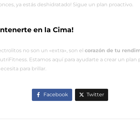
onces, ya estás deshidratado! Sigue un plan proactivo.
antenerte en la Cima!
ectrolitos no son un «extra», son el
corazón de tu rendim
triFitness. Estamos aquí para ayudarte a crear un plan p
esita para brillar.
Facebook
Twitter