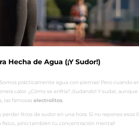
a Hecha de Agua (¡Y Sudor!)
¡Somos prácticamente agua con piernas! Pero cuando en
era calor. ¿Cómo se enfría? ¡Sudando! Y sudar, aunque es
s, las famosas
electrolitos
.
rder litros de sudor en una hora. Si no repones esos líq
 físico, ¡sino también tu concentración mental!