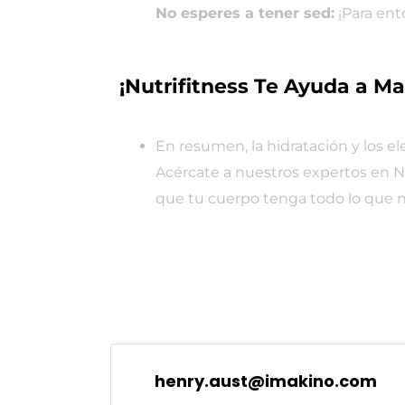
No esperes a tener sed:
¡Para ent
¡Nutrifitness Te Ayuda a M
En resumen, la hidratación y los el
Acércate a nuestros expertos en Nu
que tu cuerpo tenga todo lo que nec
henry.aust@imakino.com