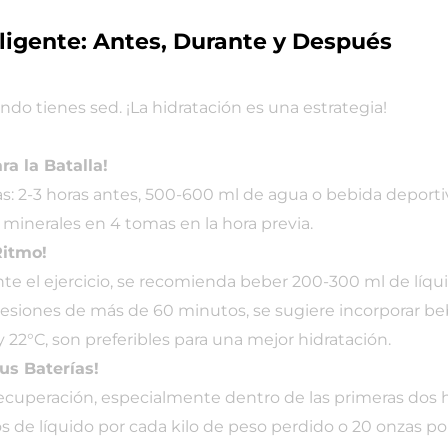
eligente: Antes, Durante y Después
ndo tienes sed. ¡La hidratación es una estrategia!
ra la Batalla!
as: 2-3 horas antes, 500-600 ml de agua o bebida deport
minerales en 4 tomas en la hora previa.
Ritmo!
nte el ejercicio, se recomienda beber 200-300 ml de líqui
sesiones de más de 60 minutos, se sugiere incorporar be
 y 22°C, son preferibles para una mejor hidratación.
us Baterías!
 recuperación, especialmente dentro de las primeras dos 
tros de líquido por cada kilo de peso perdido o 20 onzas p