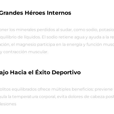
 Grandes Héroes Internos
oner los minerales perdidos al sudar, como sodio, potasio
quilibrio de líquidos. El sodio retiene agua y ayuda a la re
ción, el magnesio participa en la energía y función muscu
a y contracción muscular.
ajo Hacia el Éxito Deportivo
litos equilibrados ofrece múltiples beneficios: previen
regula la temperatura corporal, evita dolores de cabeza p
lesiones