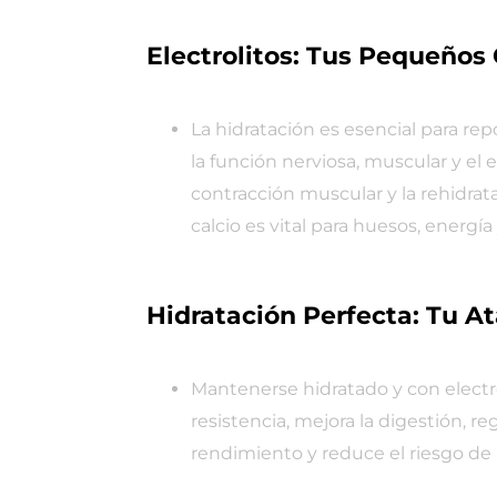
Electrolitos: Tus Pequeños
La hidratación es esencial para rep
la función nerviosa, muscular y el e
contracción muscular y la rehidrata
calcio es vital para huesos, energí
Hidratación Perfecta: Tu At
Mantenerse hidratado y con electro
resistencia, mejora la digestión, 
rendimiento y reduce el riesgo de 