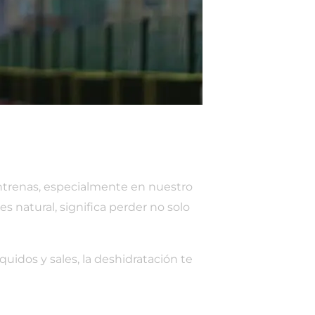
trenas, especialmente en nuestro
 natural, significa perder no solo
uidos y sales, la deshidratación te