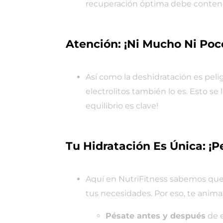
recuperación óptima debe contener 
Atención: ¡Ni Mucho Ni Poc
Así como la deshidratación es pel
electrolitos también lo es. Esto se
equilibrio es clave!
Tu Hidratación Es Única: ¡P
Aquí en NutriFitness sabemos que
tus necesidades. Por eso, te anim
Pésate antes y después
de e