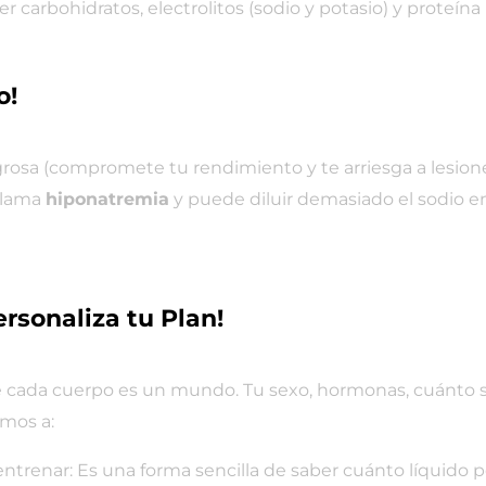
carbohidratos, electrolitos (sodio y potasio) y proteína
o!
igrosa (compromete tu rendimiento y te arriesga a lesio
 llama
hiponatremia
y puede diluir demasiado el sodio en 
ersonaliza tu Plan!
 cada cuerpo es un mundo. Tu sexo, hormonas, cuánto su
amos a:
ntrenar: Es una forma sencilla de saber cuánto líquido p