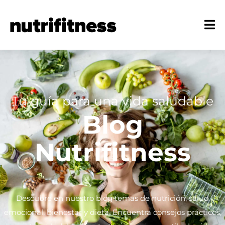
Tu guía para una vida saludable
Blog
Nutrifitness
Descubre en nuestro blog temas de nutrición, salud
emocional, bienestar y dieta. Encuentra consejos prácticos,