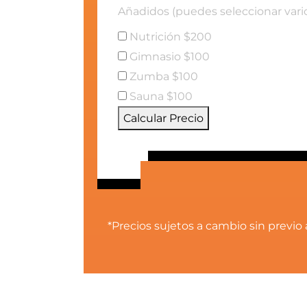
Añadidos (puedes seleccionar vario
Nutrición $200
Gimnasio $100
Zumba $100
Sauna $100
Calcular Precio
*Precios sujetos a cambio sin previo