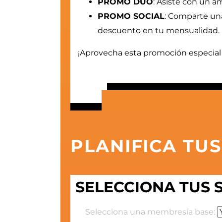
PROMO DUO
: Asiste con un am
PROMO SOCIAL
: Comparte una 
descuento en tu mensualidad.
¡Aprovecha esta promoción especial
PLANIFICA TU
SELECCIONA TUS 
Selecciona una membresía base: