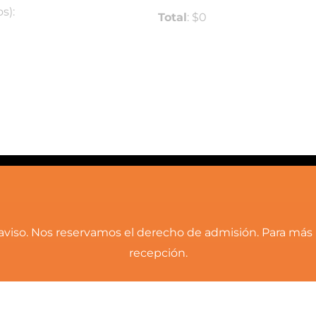
s):
Total
: $
0
 aviso. Nos reservamos el derecho de admisión. Para más 
recepción.