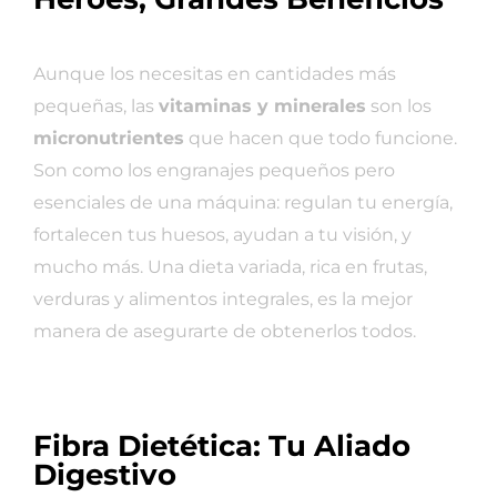
Aunque los necesitas en cantidades más
pequeñas, las
vitaminas y minerales
son los
micronutrientes
que hacen que todo funcione.
Son como los engranajes pequeños pero
esenciales de una máquina: regulan tu energía,
fortalecen tus huesos, ayudan a tu visión, y
mucho más. Una dieta variada, rica en frutas,
verduras y alimentos integrales, es la mejor
manera de asegurarte de obtenerlos todos.
Fibra Dietética: Tu Aliado
Digestivo