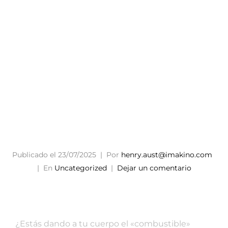
para Tu
Vitalida
d!
Publicado el
23/07/2025
Por
henry.aust@imakino.com
En
Uncategorized
Dejar un comentario
¿Estás dando a tu cuerpo el «combustible»