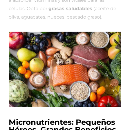
a absorber vitaminas y son vitales para las
células. Opta por
grasas saludables
(aceite de
oliva, aguacates, nueces, pescado graso).
Micronutrientes: Pequeños
Héroes, Grandes Beneficios