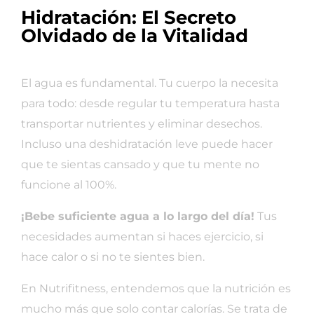
Hidratación: El Secreto
Olvidado de la Vitalidad
El agua es fundamental. Tu cuerpo la necesita
para todo: desde regular tu temperatura hasta
transportar nutrientes y eliminar desechos.
Incluso una deshidratación leve puede hacer
que te sientas cansado y que tu mente no
funcione al 100%.
¡Bebe suficiente agua a lo largo del día!
Tus
necesidades aumentan si haces ejercicio, si
hace calor o si no te sientes bien.
En Nutrifitness, entendemos que la nutrición es
mucho más que solo contar calorías. Se trata de