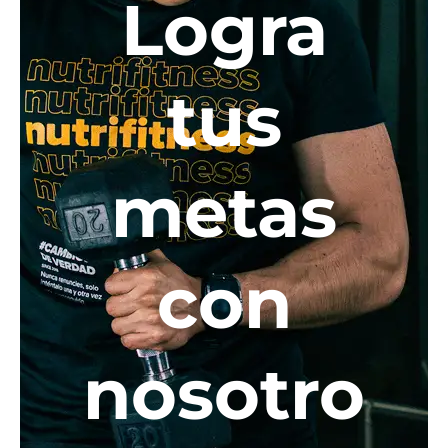
Logra
tus
metas
con
nosotro