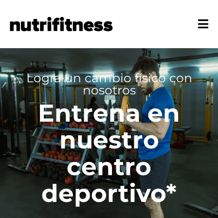
Logra un cambio físico con
nosotros
Entrena en
nuestro
centro
deportivo*