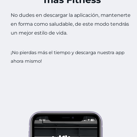
No dudes en descargar la a
pl
ic
aci
ón,
mant
ener
te
en forma como saludable
, de este modo
tendrás
un mejor
est
ilo
de
v
ida.
¡
No
pier
d
as
m
ás
el
t
iem
po
y
desc
arg
a
nu
est
ra
app
ah
ora
mism
o
!