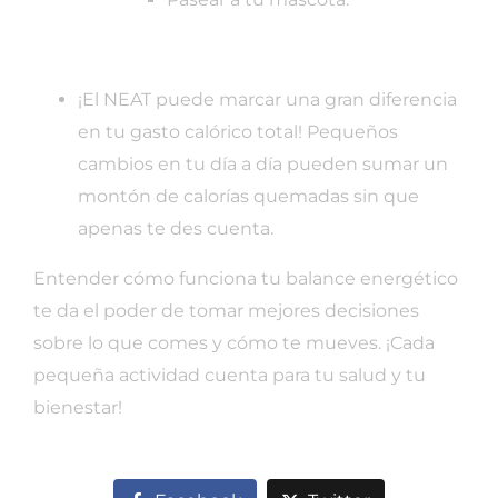
¡El NEAT puede marcar una gran diferencia
en tu gasto calórico total! Pequeños
cambios en tu día a día pueden sumar un
montón de calorías quemadas sin que
apenas te des cuenta.
Entender cómo funciona tu balance energético
te da el poder de tomar mejores decisiones
sobre lo que comes y cómo te mueves. ¡Cada
pequeña actividad cuenta para tu salud y tu
bienestar!