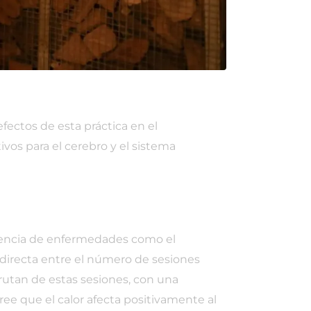
fectos de esta práctica en el
ivos para el cerebro y el sistema
cidencia de enfermedades como el
 directa entre el número de sesiones
rutan de estas sesiones, con una
ee que el calor afecta positivamente al