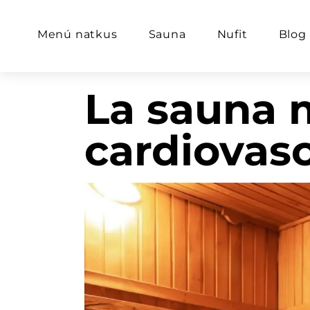
Menú natkus
Sauna
Nufit
Blog
La sauna m
cardiovasc