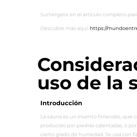
Sumérgete en el artículo completo para e
Descubre más aquí:
https://mundoentr
Considera
uso de la 
Introducción
La sauna es un invento finlandés, que co
producido por piedras calentadas, o po
cierto grado de humedad. Se usa con fi