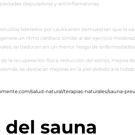
iedades depuradoras y antiinflamatorias.
, estudios liderados por Laukkanen demuestran que la sa
y genera un ritmo cardíaco similar al del ejercicio moder
les, se traducen en un menor riesgo de enfermedades co
 de la recuperación física, reducción del estrés, mejora 
 Además, se destacan mejoras en la piel debido a la hidr
mente.com/salud-natural/terapias-naturales/sauna-pre
 del sauna