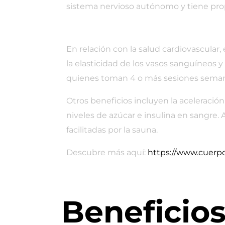
sistema nervioso autónomo y tiene prop
En relación con la salud cardiovascular
la elasticidad de los vasos sanguíneos 
quienes toman 4 o más sesiones semana
Otros beneficios incluyen la aceleración
niveles de azúcar e insulina en sangre.
facilitadas por la sauna.
Descubre más aquí:
https://www.cuerpo
Beneficios