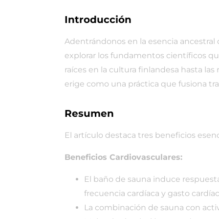
Introducción
Adentrándonos en la esencia ancestral de
explorar los fundamentos científicos qu
raíces en la cultura finlandesa hasta 
erige como una práctica que fusiona tra
Resumen
El artículo destaca tres beneficios esen
Beneficios Cardiovasculares:
El baño de sauna induce respuestas
frecuencia cardíaca y gasto cardíac
La combinación de sauna con activid