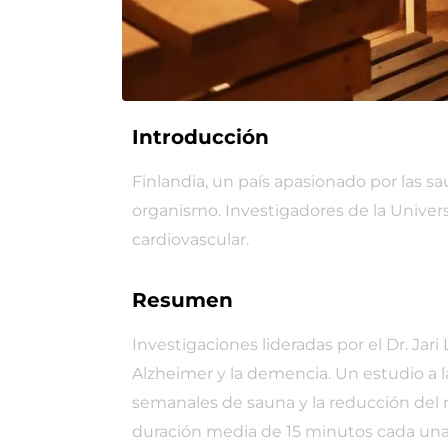
Introducción
Finlandia, un país apasionado por las sa
organismo. Investigadores de la Universi
cardiovascular.
Resumen
Investigaciones lideradas por el Dr. J
Alzheimer y la demencia. Un estudio a l
semanales de sauna y la reducción del 
duración media de 15 minutos cada una,