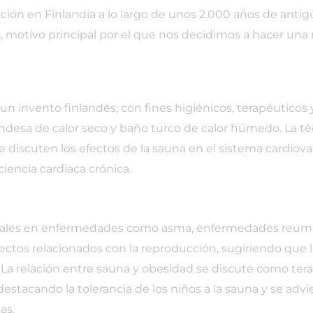
ción en Finlandia a lo largo de unos 2.000 años de anti
 motivo principal por el que nos decidimos a hacer una 
un invento finlandés, con fines higiénicos, terapéuticos 
landesa de calor seco y baño turco de calor húmedo. La té
 discuten los efectos de la sauna en el sistema cardiovasc
ciencia cardíaca crónica.
ales en enfermedades como asma, enfermedades reumáti
ctos relacionados con la reproducción, sugiriendo que 
tal. La relación entre sauna y obesidad se discute como 
estacando la tolerancia de los niños a la sauna y se advi
as.