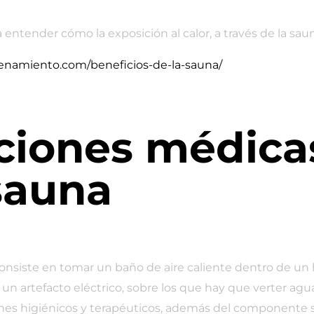
ntender cómo la exposición al calor, a través de la sauna,
enamiento.com/beneficios-de-la-sauna/
ciones médicas
sauna
nsiste en tomar un baño de aire caliente dentro de un ha
r un artefacto eléctrico, sobre los que hay que verter 
nes higiénicos y terapéuticos, además del componente so