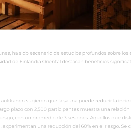
unas, ha sido escenario de estudios profundos sobre los e
dad de Finlandia Oriental destacan beneficios significat
ari Laukkanen sugieren que la sauna puede reducir la in
argo plazo con 2,500 participantes muestra una relación
riesgo, con un promedio de 3 sesiones. Aquellos que disf
 experimentan una reducción del 60% en el riesgo. Se cr