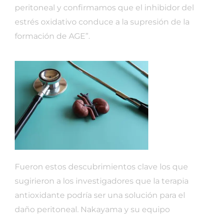
peritoneal y confirmamos que el inhibidor del
estrés oxidativo conduce a la supresión de la
formación de AGE”.
Fueron estos descubrimientos clave los que
sugirieron a los investigadores que la terapia
antioxidante podría ser una solución para el
daño peritoneal. Nakayama y su equipo