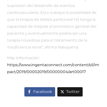
supresión del desarrollo de eventos
cardiovasculares. Esto subraya la posibilidad de
que la terapia de diálisis peritoneal H2 tenga la
capacidad de mejorar el pronóstico general del
paciente y eventualmente podría ser una
terapia novedosa para el tratamiento de la
insuficiencia renal”, afirma Nakayama.
Más Información:
https://www.ingentaconnect.com/content/sil/im
pact/2019/00002019/00000004/art00017
Facebook
Twitter