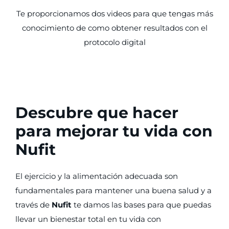
Te proporcionamos dos videos para que tengas más
conocimiento de como obtener resultados con el
protocolo digital
Descubre que hacer
para mejorar tu vida con
Nufit
El
e
j
erc
icio
y
la
al
iment
aci
ón
ad
ec
u
ada
son
fundament
ales
para
mant
ener
un
a
bu
ena
sal
ud y a
través de
Nufit
te damos las bases para que puedas
llevar un bienestar total en tu vida con