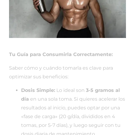
Tu Guía para Consumirla Correctamente:
Saber cómo y cuándo tomarla es clave para
optimizar sus beneficios:
Dosis Simple:
Lo ideal son
3-5 gramos al
día
en una sola toma. Si quieres acelerar los
resultados al inicio, puedes optar por una
«fase de carga» (20 g/día, divididos en 4
tomas, por 5-7 días), y luego seguir con tu
dosis diaria de mantenimiento.