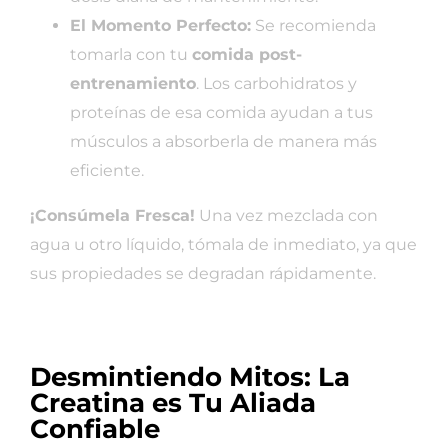
El Momento Perfecto:
Se recomienda
tomarla con tu
comida post-
entrenamiento
. Los carbohidratos y
proteínas de esa comida ayudan a tus
músculos a absorberla de manera más
eficiente.
¡Consúmela Fresca!
Una vez mezclada con
agua u otro líquido, tómala de inmediato, ya que
sus propiedades se degradan rápidamente.
Desmintiendo Mitos: La
Creatina es Tu Aliada
Confiable