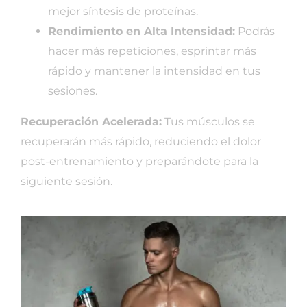
mejor síntesis de proteínas.
Rendimiento en Alta Intensidad:
Podrás
hacer más repeticiones, esprintar más
rápido y mantener la intensidad en tus
sesiones.
Recuperación Acelerada:
Tus músculos se
recuperarán más rápido, reduciendo el dolor
post-entrenamiento y preparándote para la
siguiente sesión.