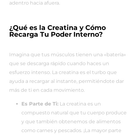
adentro hacia afuera.
¿Qué es la Creatina y Cómo
Recarga Tu Poder Interno?
Imagina que tus músculos tienen una «batería»
que se descarga rápido cuando haces un
esfuerzo intenso. La creatina es el turbo que
ayuda a recargar al instante, permitiéndote dar
más de ti en cada movimiento.
Es Parte de Ti:
La creatina es un
compuesto natural que tu cuerpo produce
y que también obtenemos de alimentos
como carnes y pescados. ¡La mayor parte