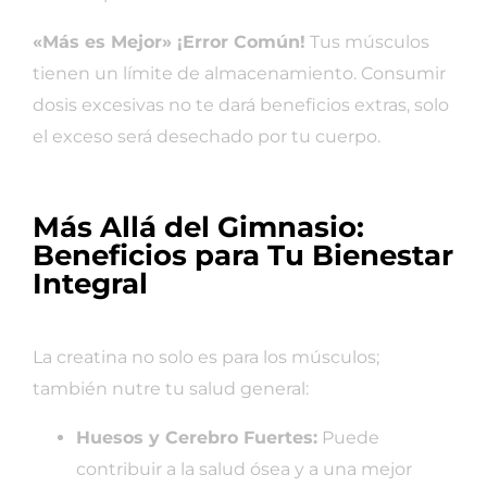
«Más es Mejor» ¡Error Común!
Tus músculos
tienen un límite de almacenamiento. Consumir
dosis excesivas no te dará beneficios extras, solo
el exceso será desechado por tu cuerpo.
Más Allá del Gimnasio:
Beneficios para Tu Bienestar
Integral
La creatina no solo es para los músculos;
también nutre tu salud general:
Huesos y Cerebro Fuertes:
Puede
contribuir a la salud ósea y a una mejor