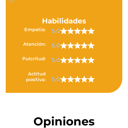
Habilidades
Empatia:
5,0
Atención:
5,0
Pulcritud:
5,0
Actitud
5,0
positiva:
Opiniones