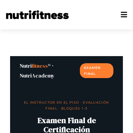
Nutri
fitness
® ·
EXAMEN
FINAL
NutriAcademy
EL INSTRUCTOR EN EL PISO · EVALUACIÓN
FINAL · BLOQUES 1–3
Examen Final de
Certificación