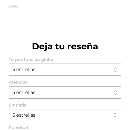
una.
Deja tu reseña
Tu puntuación global
Atención
Empatia
Pulcritud