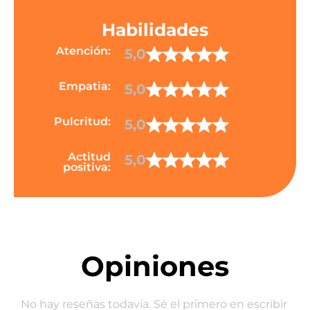
Habilidades
Atención:
5,0
Empatia:
5,0
Pulcritud:
5,0
Actitud
5,0
positiva:
Opiniones
No hay reseñas todavía. Sé el primero en escribir