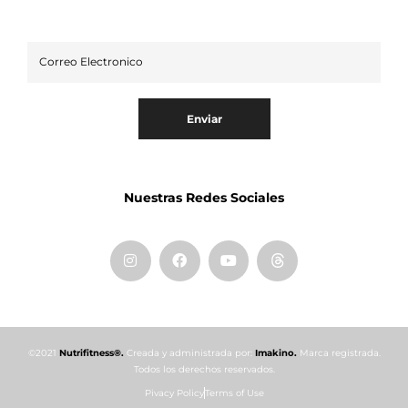
Enviar
Nuestras Redes Sociales
©2021
Nutrifitness®.
Creada y administrada por:
Imakino.
Marca registrada.
Todos los derechos reservados.
Pivacy Policy
Terms of Use