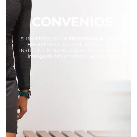
CONVENIOS
SI INVIERTES EN UN
PROGRAMA DE SALUD
,
BENEFICIAS A TU COMUNIDAD Y A TU
INSTITUCIÓN. No es un gasto, es una inversión
inteligente con un retorno garantizado.