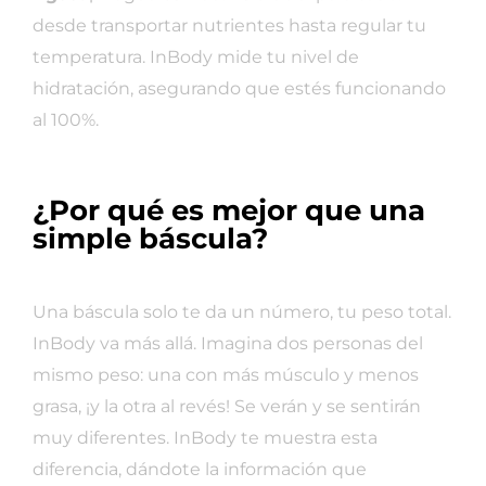
desde transportar nutrientes hasta regular tu
temperatura. InBody mide tu nivel de
hidratación, asegurando que estés funcionando
al 100%.
¿Por qué es mejor que una
simple báscula?
Una báscula solo te da un número, tu peso total.
InBody va más allá. Imagina dos personas del
mismo peso: una con más músculo y menos
grasa, ¡y la otra al revés! Se verán y se sentirán
muy diferentes. InBody te muestra esta
diferencia, dándote la información que