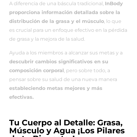
A diferencia de una báscula tradicional,
InBody
proporciona información detallada sobre la
distribución de la grasa y el músculo
, lo que
es crucial para un enfoque efectivo en la pérdida
de grasa y la mejora de la salud.
Ayuda a los miembros a alcanzar sus metas y a
descubrir cambios significativos en su
composición corporal
, pero sobre todo, a
pensar sobre su salud de una nueva manera
estableciendo metas mejores y más
efectivas.
Tu Cuerpo al Detalle: Grasa,
Músculo y Agua ¡Los Pilares