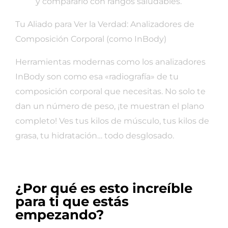
y compararlo con rangos saludables.
Tu Aliado para Ver la Verdad: Analizadores de
Composición Corporal (como InBody)
Herramientas modernas como los analizadores
InBody son como esa «radiografía» de tu
composición corporal que necesitas. No solo te
dan un número de peso, ¡te muestran el plano
completo! Ves tus kilos de músculo, tus kilos de
grasa, tu hidratación… todo desglosado.
¿Por qué es esto increíble
para ti que estás
empezando?