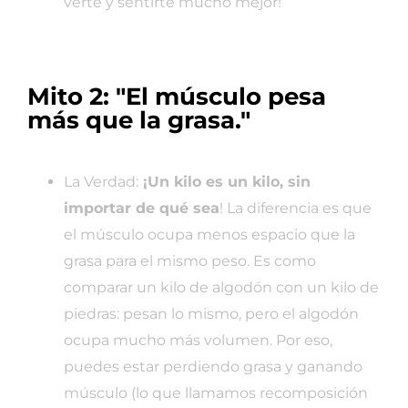
verte y sentirte mucho mejor!
Mito 2: "El músculo pesa
más que la grasa."
La Verdad:
¡Un kilo es un kilo, sin
importar de qué sea
! La diferencia es que
el músculo ocupa menos espacio que la
grasa para el mismo peso. Es como
comparar un kilo de algodón con un kilo de
piedras: pesan lo mismo, pero el algodón
ocupa mucho más volumen. Por eso,
puedes estar perdiendo grasa y ganando
músculo (lo que llamamos recomposición