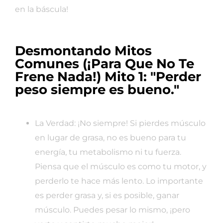
en la báscula!
Desmontando Mitos
Comunes (¡Para Que No Te
Frene Nada!) Mito 1: "Perder
peso siempre es bueno."
La Verdad: ¡No siempre! Si pierdes músculo
en lugar de grasa, no es bueno para tu
energía, tu metabolismo ni tu fuerza.
Piensa que el músculo es como tu motor, y
perderlo te hace más lento. Lo importante
es perder grasa y, si es posible, ganar
músculo. Puedes pesar lo mismo, ¡pero