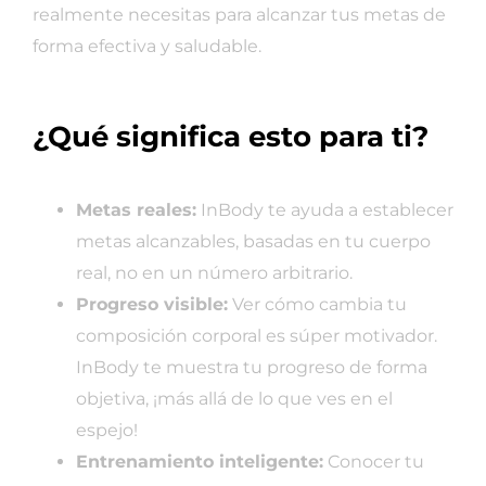
realmente necesitas para alcanzar tus metas de
forma efectiva y saludable.
¿Qué significa esto para ti?
Metas reales:
InBody te ayuda a establecer
metas alcanzables, basadas en tu cuerpo
real, no en un número arbitrario.
Progreso visible:
Ver cómo cambia tu
composición corporal es súper motivador.
InBody te muestra tu progreso de forma
objetiva, ¡más allá de lo que ves en el
espejo!
Entrenamiento inteligente:
Conocer tu