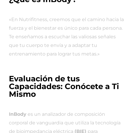
«En Nutrifitness, creemos que el camino hacia la
fuerza y el bienestar es único para cada persona.
Te enseñamos a escuchar las valiosas señales
que tu cuerpo te envía y a adaptar tu
entrenamiento para lograr tus metas.»
Evaluación de tus
Capacidades: Conócete a Ti
Mismo
InBody
es un analizador de composición
corporal de vanguardia que utiliza la tecnología
de bioimpedancia eléctrica
(BIE)
para