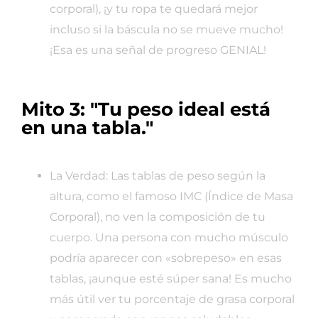
corporal), ¡y tu ropa te quedará mejor
incluso si la báscula no se mueve mucho!
¡Esa es una señal de progreso GENIAL!
Mito 3: "Tu peso ideal está
en una tabla."
La Verdad: Las tablas de peso según la
altura, como el famoso IMC (Índice de Masa
Corporal), no ven la composición de tu
cuerpo. Una persona con mucho músculo
podría aparecer con «sobrepeso» en esas
tablas, ¡aunque esté súper sana! Es mucho
más útil ver tu porcentaje de grasa corporal